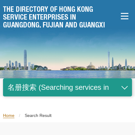
Skip
to
content
名册搜索 (Searching services in
Simplified Chinese only)
Home
/
Search Result