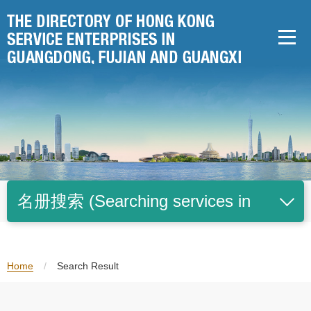
Skip
to
content
名册搜索 (Searching services in
Simplified Chinese only)
Home
/
Search Result