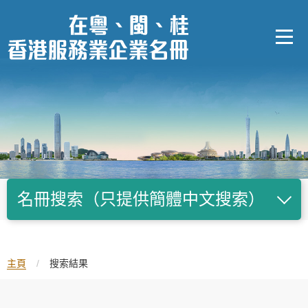
跳
至
內
容
的
開
始
名冊搜索（只提供簡體中文搜索）
主頁
/
搜索結果