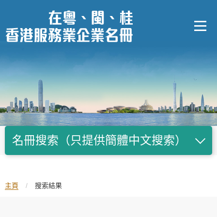
跳
至
內
容
的
開
始
名冊搜索（只提供簡體中文搜索）
主頁
/
搜索結果