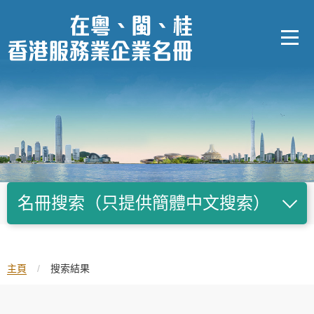
跳
至
內
容
的
開
始
名冊搜索（只提供簡體中文搜索）
主頁
/
搜索結果