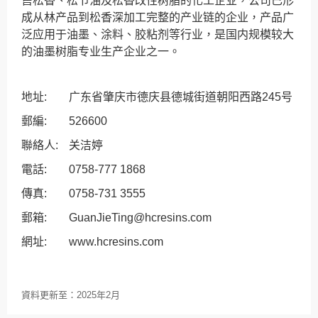
售松香、松节油及松香改性树脂的化工企业，公司已形
成从林产品到松香深加工完整的产业链的企业，产品广
泛应用于油墨、涂料、胶粘剂等行业，是国内规模较大
的油墨树脂专业生产企业之一。
地址:
广东省肇庆市德庆县德城街道朝阳西路245号
郵編:
526600
聯絡人:
关洁婷
電話:
0758-777 1868
傳真:
0758-731 3555
郵箱:
GuanJieTing@hcresins.com
網址:
www.hcresins.com
資料更新至：
2025年2月